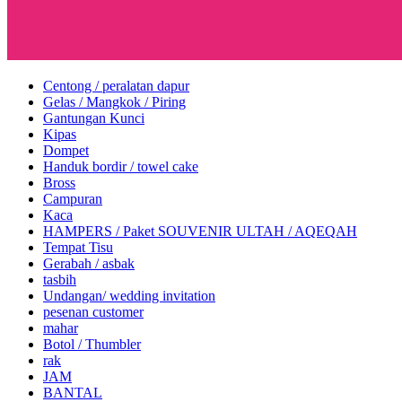
Centong / peralatan dapur
Gelas / Mangkok / Piring
Gantungan Kunci
Kipas
Dompet
Handuk bordir / towel cake
Bross
Campuran
Kaca
HAMPERS / Paket SOUVENIR ULTAH / AQEQAH
Tempat Tisu
Gerabah / asbak
tasbih
Undangan/ wedding invitation
pesenan customer
mahar
Botol / Thumbler
rak
JAM
BANTAL