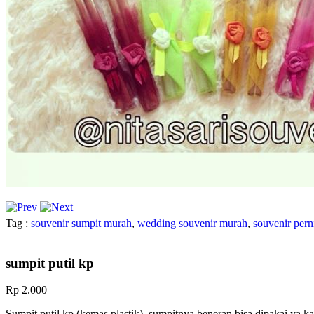
Tag :
souvenir sumpit murah
,
wedding souvenir murah
,
souvenir per
sumpit putil kp
Rp 2.000
Sumpit putil kp (kemas plastik)..sumpitnya beneran bisa dipakai ya k