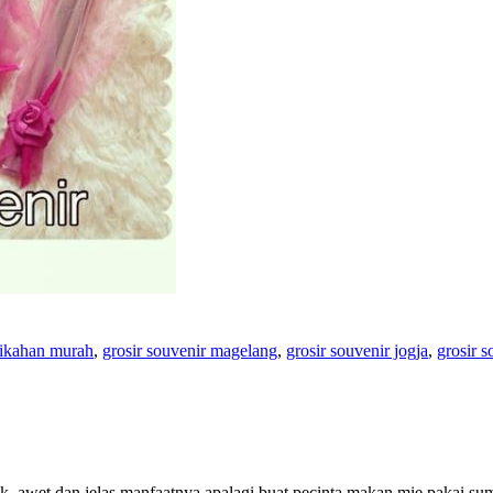
nikahan murah
,
grosir souvenir magelang
,
grosir souvenir jogja
,
grosir s
ak, awet dan jelas manfaatnya apalagi buat pecinta makan mie pakai sum