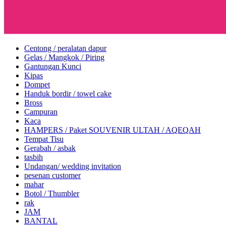
Centong / peralatan dapur
Gelas / Mangkok / Piring
Gantungan Kunci
Kipas
Dompet
Handuk bordir / towel cake
Bross
Campuran
Kaca
HAMPERS / Paket SOUVENIR ULTAH / AQEQAH
Tempat Tisu
Gerabah / asbak
tasbih
Undangan/ wedding invitation
pesenan customer
mahar
Botol / Thumbler
rak
JAM
BANTAL