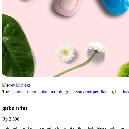
Tag :
souvenir pernikahan murah
,
grosir souvenir pernikahan
,
inspira
guku ndut
Rp 3.500
guku ndut..guku atau gunting kuku ini unik ya kak, bisa untuk souven