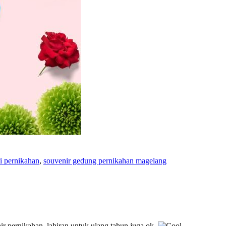
si pernikahan
,
souvenir gedung pernikahan magelang
ir pernikahan, lahiran untuk ulang tahun juga ok..