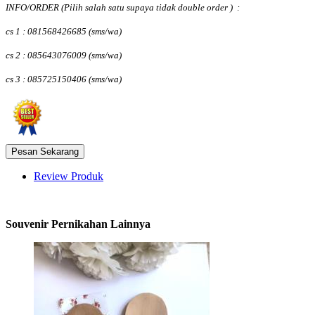
INFO/ORDER
(Pilih salah satu supaya tidak double order )
:
cs 1 : 081568426685 (sms/wa)
cs 2 : 085643076009
(sms/wa)
cs 3 : 085725150406
(sms/wa)
Review Produk
Souvenir Pernikahan Lainnya