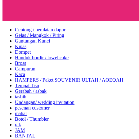
Centong / peralatan dapur
Gelas / Mangkok / Piring
Gantungan Kunci
Kipas
Dompet
Handuk bordir / towel cake
Bross
Campuran
Kaca
HAMPERS / Paket SOUVENIR ULTAH / AQEQAH
Tempat Tisu
Gerabah / asbak
tasbih
Undangan/ wedding invitation
pesenan customer
mahar
Botol / Thumbler
rak
JAM
BANTAL