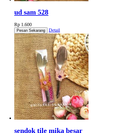
ud sam 528
Rp 1.600
Detail
sendok tile mika besar