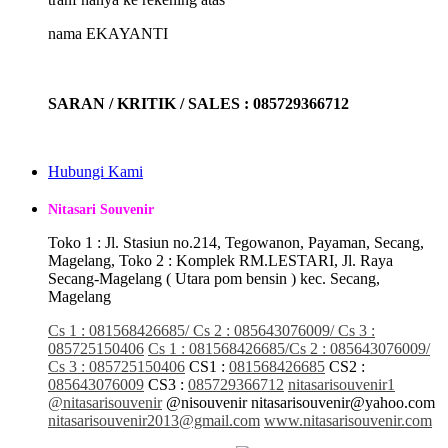
nama EKAYANTI
SARAN / KRITIK / SALES : 085729366712
Hubungi Kami
Nitasari Souvenir
Toko 1 : Jl. Stasiun no.214, Tegowanon, Payaman, Secang,
Magelang, Toko 2 : Komplek RM.LESTARI, Jl. Raya
Secang-Magelang ( Utara pom bensin ) kec. Secang,
Magelang
Cs 1 : 081568426685/ Cs 2 : 085643076009/ Cs 3 :
085725150406
Cs 1 : 081568426685/Cs 2 : 085643076009/
Cs 3 : 085725150406
CS1 :
081568426685
CS2 :
085643076009
CS3 :
085729366712
nitasarisouvenir1
@nitasarisouvenir
@nisouvenir
nitasarisouvenir@yahoo.com
nitasarisouvenir2013@gmail.com
www.nitasarisouvenir.com