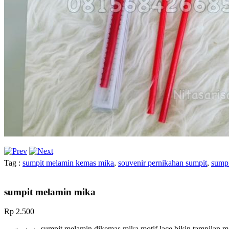
Tag :
sumpit melamin kemas mika
,
souvenir pernikahan sumpit
,
sump
sumpit melamin mika
Rp 2.500
sumpit melamin dikemas mika motif lace bikin tampilan ma