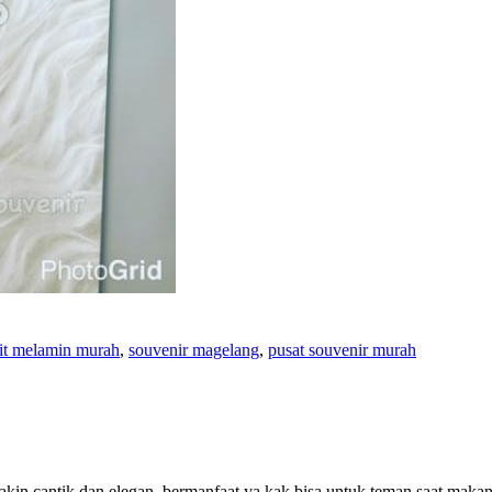
it melamin murah
,
souvenir magelang
,
pusat souvenir murah
kin cantik dan elegan, bermanfaat ya kak bisa untuk teman saat makan