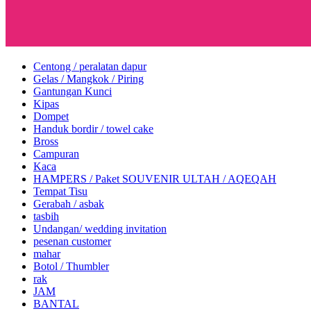
Centong / peralatan dapur
Gelas / Mangkok / Piring
Gantungan Kunci
Kipas
Dompet
Handuk bordir / towel cake
Bross
Campuran
Kaca
HAMPERS / Paket SOUVENIR ULTAH / AQEQAH
Tempat Tisu
Gerabah / asbak
tasbih
Undangan/ wedding invitation
pesenan customer
mahar
Botol / Thumbler
rak
JAM
BANTAL