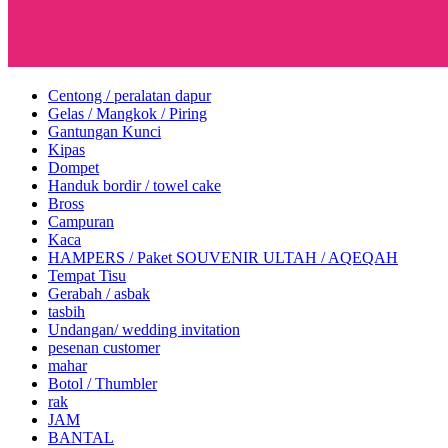
Centong / peralatan dapur
Gelas / Mangkok / Piring
Gantungan Kunci
Kipas
Dompet
Handuk bordir / towel cake
Bross
Campuran
Kaca
HAMPERS / Paket SOUVENIR ULTAH / AQEQAH
Tempat Tisu
Gerabah / asbak
tasbih
Undangan/ wedding invitation
pesenan customer
mahar
Botol / Thumbler
rak
JAM
BANTAL