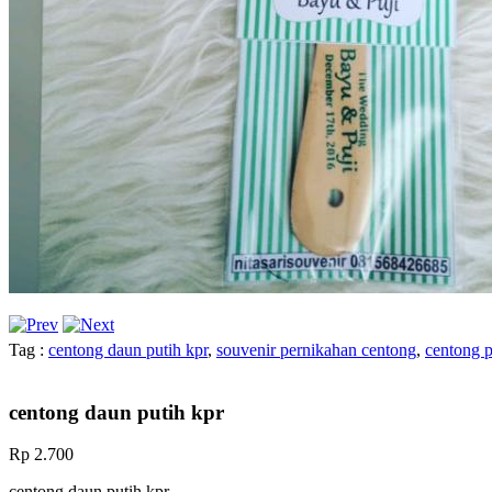
Tag :
centong daun putih kpr
,
souvenir pernikahan centong
,
centong 
centong daun putih kpr
Rp 2.700
centong daun putih kpr