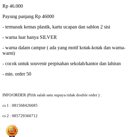
Rp 46.000
Payung panjang Rp 46000
- termasuk kemas plastik, kartu ucapan dan sablon 2 sisi
- warna luar hanya SILVER
- warna dalam campur ( ada yang motif kotak-kotak dan warna-
warni)
- cocok untuk souvenir perpisahan sekolah/kantor dan lahiran
- min. order 50
INFO/ORDER
(Pilih salah satu supaya tidak double order )
:
cs 1 : 081568426685
cs 2 : 085729366712