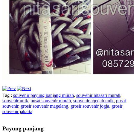
Tag :
souvenir payung panjang murah
,
souvenir nitasari murah
,
souvenir unik
,
pusat souvenir murah
,
souvenir aqeqah unik
,
pusat
souvenir
,
grosir souvenir magelang
,
grosir souvenir jogja
,
grosir
souvenir jakarta
Payung panjang