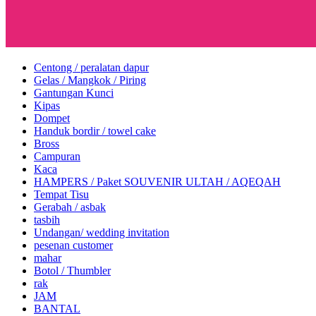
Centong / peralatan dapur
Gelas / Mangkok / Piring
Gantungan Kunci
Kipas
Dompet
Handuk bordir / towel cake
Bross
Campuran
Kaca
HAMPERS / Paket SOUVENIR ULTAH / AQEQAH
Tempat Tisu
Gerabah / asbak
tasbih
Undangan/ wedding invitation
pesenan customer
mahar
Botol / Thumbler
rak
JAM
BANTAL