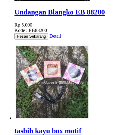
Undangan Blangko EB 88200
Rp 5.000
Kode : EB88200
Detail
tasbih kayu box motif