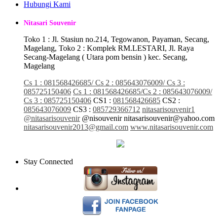
Hubungi Kami
Nitasari Souvenir
Toko 1 : Jl. Stasiun no.214, Tegowanon, Payaman, Secang,
Magelang, Toko 2 : Komplek RM.LESTARI, Jl. Raya
Secang-Magelang ( Utara pom bensin ) kec. Secang,
Magelang
Cs 1 : 081568426685/ Cs 2 : 085643076009/ Cs 3 :
085725150406
Cs 1 : 081568426685/Cs 2 : 085643076009/
Cs 3 : 085725150406
CS1 :
081568426685
CS2 :
085643076009
CS3 :
085729366712
nitasarisouvenir1
@nitasarisouvenir
@nisouvenir
nitasarisouvenir@yahoo.com
nitasarisouvenir2013@gmail.com
www.nitasarisouvenir.com
Stay Connected