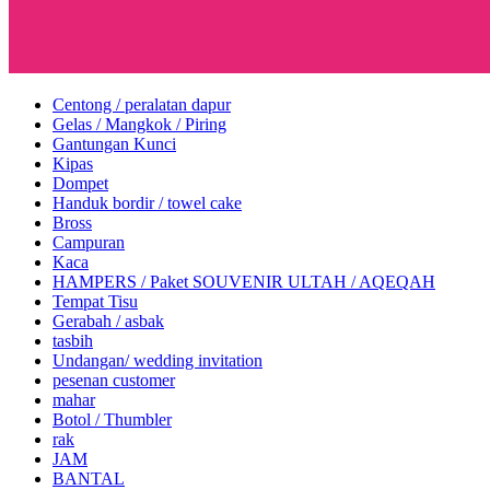
Centong / peralatan dapur
Gelas / Mangkok / Piring
Gantungan Kunci
Kipas
Dompet
Handuk bordir / towel cake
Bross
Campuran
Kaca
HAMPERS / Paket SOUVENIR ULTAH / AQEQAH
Tempat Tisu
Gerabah / asbak
tasbih
Undangan/ wedding invitation
pesenan customer
mahar
Botol / Thumbler
rak
JAM
BANTAL